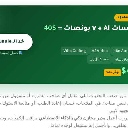
حدود
$40
خد الـ Bundle ←
Vibe Coding
AI Video
n8n Au
ضمان استرداد ٧ أيام
اني سنة
+ ١٥,٠٠٠ قالب
$
وفّر 67%
ن من أصعب التحديات اللي بتقابل أي صاحب مشروع أو مسؤول عن م
ن نقص مفاجئ في المنتجات، نسيان إعادة الطلب، أو متابعة الاستوك
هود كبير.
قررت أعمل
مدير مخازن ذكي بالذكاء الاصطناعي
يراقب الكميات، وينب
يخلص… والأجمل إنه بيشتغل لوحده تمامًا!