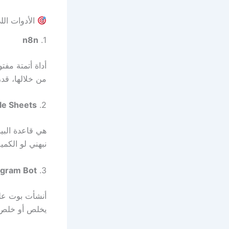
الأدوات الل
n8n
1.
أداة أتمتة مف
من خلالها، قدرت أعمل سينا
le Sheets
2.
هي قاعدة البيا
نبهني لو الكمية
egram Bot
3.
أنشأت بوت على
يخلص أو خلص ف