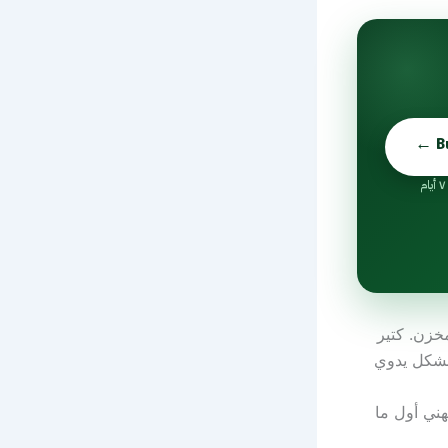
خزن. كتير
 بشكل يدوي
هني أول ما