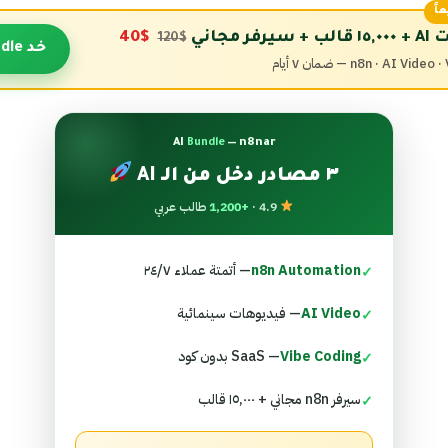
اً
$40
$120
خد Bundle ←
n8n · AI V — ضمان ٧ أيام
AI
Bundle
— n8nar
٣ مصادر دخل من الـ AI
4.9 ·
+1,200
طالب عربي
n8n Automation
— أتمتة عملاء ٢٤/٧
✓
AI Video
— فيديوهات سينمائية
✓
Vibe Coding
— SaaS بدون كود
✓
سيرفر n8n مجاني + ١٥,٠٠٠ قالب
✓