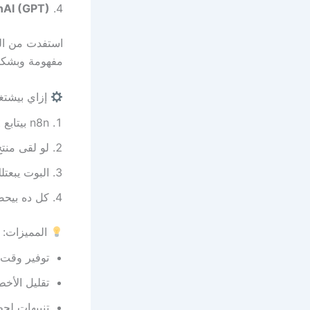
AI (GPT)
4.
استفدت من الذ
مفهومة وبشكل
إزاي بيشتغ
n8n بيتابع Google Sheet باستمرار.
لو لقى منت
البوت يبعتل
كل ده بيح
المميزات:
توفير وقت 
تقليل الأخط
تنبيهات لح