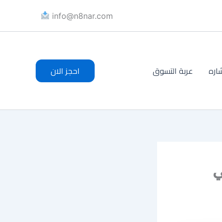
info@n8nar.com​
اره
عربة التسوق
احجز الان
ي