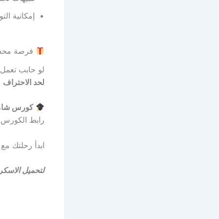
إمكانية الت
فرصة محدودة: خصم 70
لو حابب تعمل 
لحد الاحتراف
باست
كورس شامل بـ60 دولار فق
رابط الكورس:
ابدأ رحلتك مع
لتحميل الاسكر