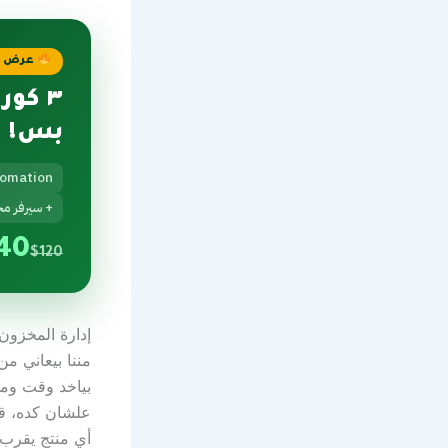
عرض م
٣ كورسات AI + ٧ بونصات =
بس!
tomation
+ سيرفر مج
40
$120
إدارة المخزو
مننا بيعاني م
بياخد وقت ومج
علشان كده، 
أي منتج يقرب 