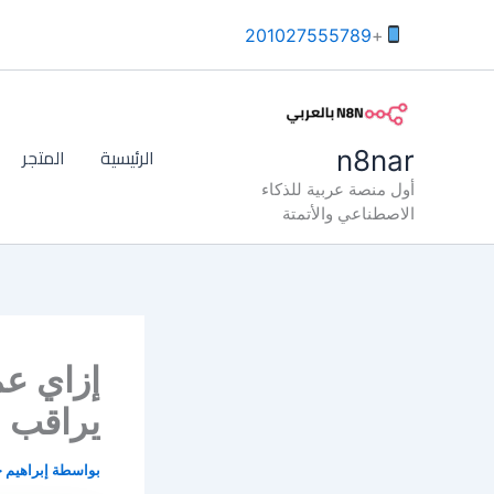
خطي
201027555789
+
لى
لمحتوى
الرئيسية
المتجر
n8nar
أول منصة عربية للذكاء
الاصطناعي والأتمتة
إزاي عم
يراقب 
بواسطة
إبراهيم 