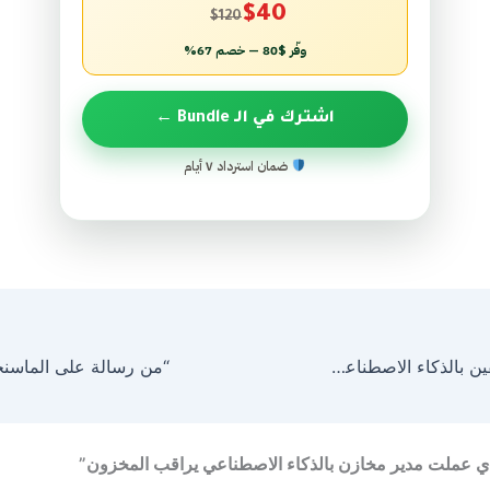
$40
$120
وفّر $80 — خصم 67%
اشترك في الـ Bundle ←
ضمان استرداد ٧ أيام
إزاي تدير الموظفين بالذكاء الاصطناعي؟ حضور وغياب وحوافز أوتوماتيك!