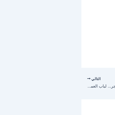
التالي
“من رسالة على الماسنجر… لباب العميل! نظام يربط الماسنجر بالشحن تلقائيًا!”