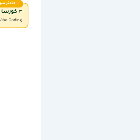
الأكثر مبيع
٣ كورسات AI + ١٥,٠٠٠ قالب + سيرفر مجاني
ideo · Vibe Coding