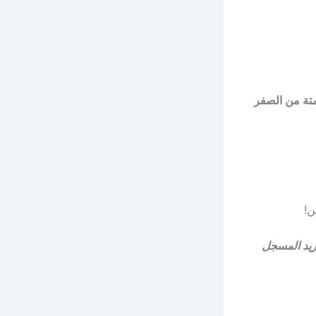
متة من الصفر
ن!
ريد المسجل