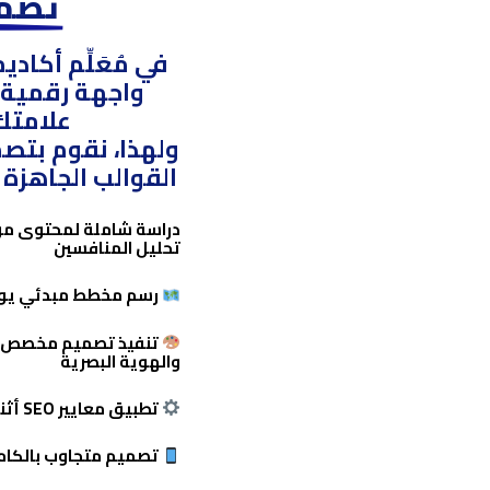
تصمي
في
مُعَلِّم أكاد
واجهة رقمية،
علامتك
ولهذا، نقوم بت
القوالب الجاهزة
—
دراسة شاملة لمحتوى موق
تحليل المنافسين
رسم مخطط مبدئي يوضح 
تنفيذ تصميم مخصص يع
والهوية البصرية
تطبيق معايير SEO أثناء التطوير لضمان جاهزية الموقع لمحركات البحث من اليوم الأول
تصميم متجاوب بالكامل