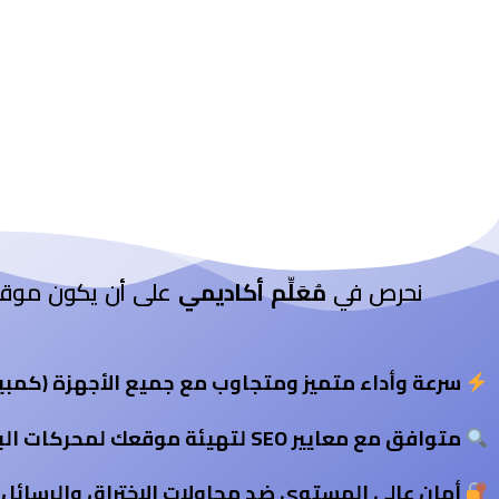
نحرص في
مُعَلِّم أكاديمي
على أن يكون موقعك ال
سرعة وأداء متميز ومتجاوب مع جميع الأجهزة (كمبيو
متوافق مع معايير SEO لتهيئة موقعك لمحركات البحث وضمان ظهوره تدريجيًا في النتائج الأولى
أمان عالي المستوى ضد محاولات الاختراق والرسائل المزعجة 