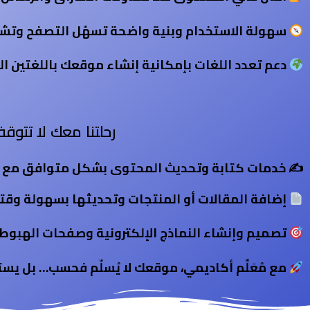
سهولة الاستخدام وبنية واضحة تسهّل التصفح وتشجع 
دعم تعدد اللغات بإمكانية إنشاء موقعك باللغتين الع
رحلتنا معك لا تتو
✍️ خدمات كتابة وتحديث المحتوى بشكل متوافق مع SEO لضمان استمرار موقعك في التقدّم بمحركات البحث
إضافة المقالات أو المنتجات وتحديثها بسهولة وقتم
تصميم وإنشاء النماذج الإلكترونية وصفحات الهبوط (Landing Pages) لاستخدامها في حملاتك الإعلانية والتسويق
مع مُعَلِّم أكاديمي، موقعك لا يُسلّم فحسب… بل يست