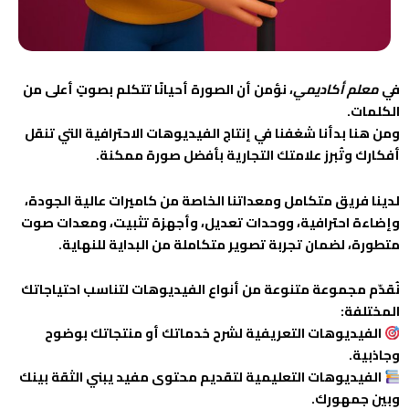
في
معلم أكاديمي
، نؤمن أن الصورة أحيانًا تتكلم بصوتٍ أعلى من
الكلمات.
ومن هنا بدأنا شغفنا في إنتاج الفيديوهات الاحترافية التي تنقل
أفكارك وتُبرز علامتك التجارية بأفضل صورة ممكنة.
لدينا فريق متكامل ومعداتنا الخاصة من كاميرات عالية الجودة،
وإضاءة احترافية، ووحدات تعديل، وأجهزة تثبيت، ومعدات صوت
متطورة، لضمان تجربة تصوير متكاملة من البداية للنهاية.
نُقدّم مجموعة متنوعة من أنواع الفيديوهات لتناسب احتياجاتك
المختلفة:
الفيديوهات التعريفية لشرح خدماتك أو منتجاتك بوضوح
وجاذبية.
الفيديوهات التعليمية لتقديم محتوى مفيد يبني الثقة بينك
وبين جمهورك.