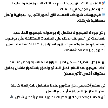
الفيديوهات الترويجية لدعم حملاتك التسويقية وتسليط
الضوء على الجديد في علامتك.
فيديوهات شهادات العملاء التي تُظهر التجارب الإيجابية وتعزّز
مصداقية شركتك.
ولأن جودة الفيديو لا تكتمل إلا بوصوله للجمهور المناسب،
بنساعدك في تسويقه بذكاء على المنصات المختلفة مثل يوتيوب،
إنستغرام، فيسبوك، مع تطبيق استراتيجيات SEO فعّالة لتحسين
الظهور وزيادة المشاهدات.
نهتم بكل تفصيلة — من اختيار الزاوية المناسبة وحتى متابعة
أداء الفيديو بعد النشر. نحلل النتائج ونطوّر باستمرار علشان يحقق
محتواك أقصى تأثير ممكن.
في
معلم أكاديمي
، كل مشروع عندنا بيتعامل باحترافية كاملة،
بغض النظر عن الميزانية أو حجم العمل.
لأن هدفنا واحد دايمًا: إن فكرتك تظهر للعالم بأفضل شكل.