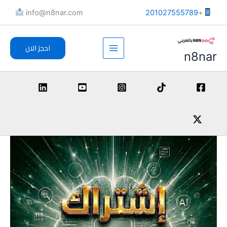
خطي
info@n8nar.com​
201027555789
+
لى
لمحتوى
احجز الان
n8nar
كمية
نطاق
adobe
creative
السعر:
cloud
من
خلال