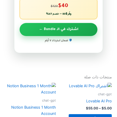
$40
$120
وفّر $80 — خصم 67%
اشترك في الـ Bundle ←
ضمان استرداد ٧ أيام
منتجات ذات صلة
نطاق
هناك
السعر:
العديد
من
chat-gpt
من
chat-gpt
Lovable AI Pro
خلال
الأشكال
Notion Business 1 Month
$
55.00
–
$
5.00
المختلفة
Account