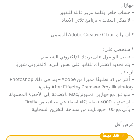
جهازان
– حساب خاص بكلمة مرور قابلة للتغيير
– لا يمكن استخدام برنامج ثلاثي الأبعاد
* اشتراك Adobe Creative Cloud الرسمي
* ستحصل على:
– تفعيل الوصول على بريدك الإلكتروني الشخصي
– يتم تجديد الاشتراك تلقائيًا على نفس البريد الإلكتروني شهريًا
لراحتك
– أكثر من 51 تطبيقًا مميزًا من Adobe – بما في ذلك Photoshop
وIllustrator وPremiere Pro وAfter Effects وغيرها
– متوافق مع جهازين كمبيوتر/Mac بالإضافة إلى الأجهزة المحمولة
– استمتع بـ 4000 نقطة ذكاء اصطناعي مجانية من Firefly
– يأتي مع 100 جيجابايت من مساحة التخزين السحابية
عرض أقل
الأكثر مبيعاً