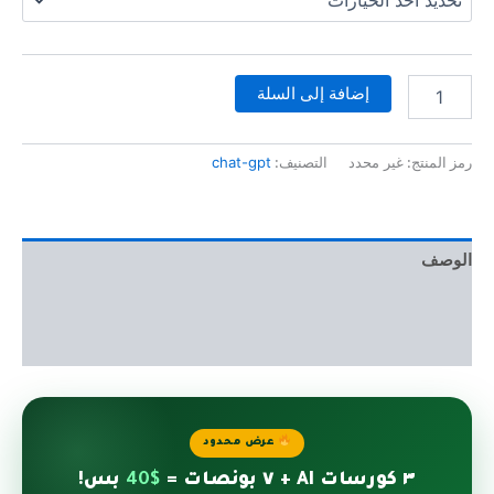
إضافة إلى السلة
رمز المنتج:
غير محدد
التصنيف:
chat-gpt
الوصف
معلومات إضافية
مراجعات (0)
عرض محدود
٣ كورسات AI + ٧ بونصات =
$40
بس!