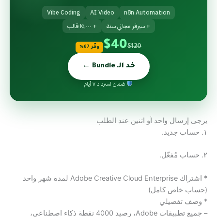
Vibe Coding
AI Video
n8n Automation
+ سيرفر مجاني سنة
+ ١٥,٠٠٠ قالب
$40
$120
وفّر 67%
خد الـ Bundle ←
ضمان استرداد ٧ أيام
يرجى إرسال واحد أو اثنين عند الطلب
١. حساب جديد.
٢. حساب مُفعّل.
* اشتراك Adobe Creative Cloud Enterprise لمدة شهر واحد
(حساب خاص كامل)
* وصف تفصيلي
– جميع تطبيقات Adobe، رصيد 4000 نقطة ذكاء اصطناعي،