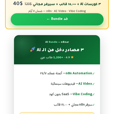
$40
٣ كورسات AI + ١٥,٠٠٠ قالب + سيرفر مجاني
$120
n8n · AI Video · Vibe Coding — ضمان ٧ أيام
خد Bundle ←
AI
Bundle
— n8nar
٣ مصادر دخل من الـ AI
4.9 ·
+1,200
طالب عربي
n8n Automation
— أتمتة عملاء ٢٤/٧
✓
AI Video
— فيديوهات سينمائية
✓
Vibe Coding
— SaaS بدون كود
✓
سيرفر n8n مجاني + ١٥,٠٠٠ قالب
✓