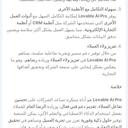
سهولة التكامل مع الأنظمة الأخرى
يوفر
Lovable AI Pro
إمكانية التكامل السهل مع
أدوات العمل
الأخرى
التي تستخدمها الشركة مثل
أنظمة CRM
أو
أنظمة
التجارة الإلكترونية
، مما يسهل العمل بشكل أكثر سلاسة ويضمن
تدفق البيانات بشكل متناسق.
تعزيز ولاء العملاء
من خلال توفير دعم متميز وتجربة تفاعلية سلسة، يساهم
Lovable AI Pro
في
تعزيز ولاء العملاء
وزيادة
رضاهم
، وهو ما
ينعكس بشكل إيجابي على سمعة الشركة وتحقيق أهدافها
التجارية.
خلاصة
Lovable AI Pro
هو أداة مبتكرة تساعد الشركات على
تحسين
تفاعل العملاء
،
تقديم دعم فني فعال
، وزيادة
الرضا العام
للعملاء.
بفضل استخدام الذكاء الاصطناعي والتعلم الآلي، يمكن للمنصة
توفير
حلول ذكية وفورية
تعزز من
تجربة العميل
وتساهم في
تحقيق
النجاح التجاري
. سواء كنت تدير شركة صغيرة أو كبيرة، فإن