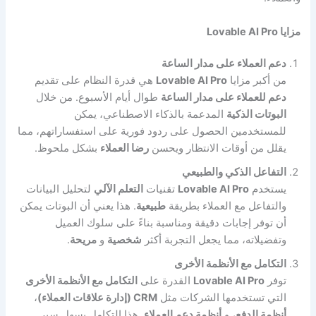
مزايا Lovable AI Pro
دعم العملاء على مدار الساعة
من أكبر مزايا
Lovable AI Pro
هي قدرة النظام على تقديم
دعم للعملاء على مدار الساعة
طوال أيام الأسبوع. من خلال
البوتات الذكية
المدعمة بالذكاء الاصطناعي، يمكن
للمستخدمين الحصول على ردود فورية على استفساراتهم، مما
يقلل من أوقات الانتظار ويحسن
رضا العملاء
بشكل ملحوظ.
التفاعل الذكي والطبيعي
يستخدم
Lovable AI Pro
تقنيات
التعلم الآلي
لتحليل البيانات
والتفاعل مع العملاء بطريقة
طبيعية
. هذا يعني أن البوتات يمكن
أن توفر إجابات دقيقة ومناسبة بناءً على سلوك العميل
وتفضيلاته، مما يجعل التجربة أكثر
شخصية
و
مريحة
.
التكامل مع الأنظمة الأخرى
توفر
Lovable AI Pro
القدرة على
التكامل مع الأنظمة الأخرى
التي تستخدمها الشركات مثل
CRM (إدارة علاقات العملاء)
،
أنظمة الدفع
، و
أنظمة دعم العملاء
. هذا التكامل يسهل سير