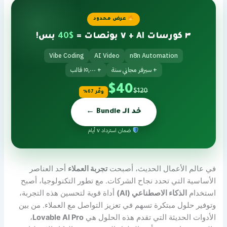
عرض محدود
٣ كورسات AI + ٧ بونصات =
$40
بس!
Vibe Coding
AI Video
n8n Automation
+ سيرفر مجاني سنة
+ ١٥,٠٠٠ قالب
$40
$120
وفّر 67%
خد الـ Bundle ←
ضمان استرداد ٧ أيام
في عالم الأعمال الحديث، أصبحت
تجربة العملاء
أحد العناصر
الأساسية التي تحدد نجاح الشركات. مع تطور التكنولوجيا، أصبح
استخدام
الذكاء الاصطناعي (AI)
أداة قوية لتحسين هذه التجربة،
وتوفير حلول مبتكرة تسهم في تعزيز التواصل مع العملاء. من بين
الأدوات الحديثة التي تقدم هذه الحلول هي
Lovable AI Pro
،