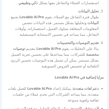
استفسارات العملاء والتفاعل معها بشكل
ذكي وطبيعي
.
تحليل البيانات
طوال فترة التفاعل مع العملاء، يقوم
Lovable AI Pro
بجمع
البيانات
وتحليلها بشكل مستمر. هذه البيانات تتضمن
المعلومات المتعلقة بسلوك العميل، استفساراته، وأوقات
التفاعل، مما يساعد في تحسين الاستجابة المستقبلية.
تقديم التوصيات والتحسينات
بناءً على التحليلات، يقوم
Lovable AI Pro
بتقديم
توصيات
مخصصة
للشركات، مما يساعدها على تحسين تجربة العميل
بشكل مستمر. يمكن أن تشمل هذه التوصيات تحسين الردود
التلقائية أو تخصيص العروض التسويقية.
مزايا إضافية في Lovable AI Pro
دعم لغات متعددة
: يمكنك إعداد
Lovable AI Pro
للعمل بلغات
متعددة، مما يساعد الشركات التي تخدم عملاء من خلفيات
ثقافية ولغوية متنوعة.
المرونة في التوسع
: يمكن للنظام التعامل مع
عدد كبير من