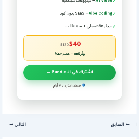
AI Video
— فيديوهات سينمائية
✓
Vibe Coding
— SaaS بدون كود
✓
سيرفر n8n مجاني + ١٥,٠٠٠ قالب
✓
$40
$120
وفّر $80 — خصم 67%
اشترك في الـ Bundle ←
ضمان استرداد ٧ أيام
السابق
التالي