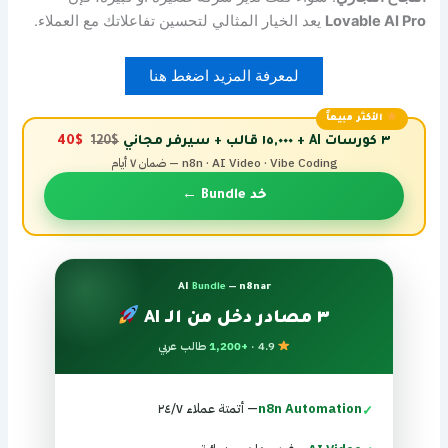
Lovable AI Pro
يعد الخيار المثالي لتحسين تفاعلاتك مع العملاء.
لمعرفة المزيد اضغط هنا
الأكثر مبيعاً
٣ كورسات AI + ١٥,٠٠٠ قالب + سيرفر مجاني
$120
$40
n8n · AI Video · Vibe Coding — ضمان ٧ أيام
خد Bundle ←
AI
Bundle
— n8nar
٣ مصادر دخل من الـ AI
4.9 ·
+1,200
طالب عربي
n8n Automation
— أتمتة عملاء ٢٤/٧
✓