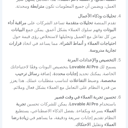
العمل، ويضمن أن جميع المعلومات تكون
مترابطة
ومحدثة.
تحليلات وذكاء الأعمال
تقدم المنصة
تحليلات متقدمة
تساعد الشركات على
مراقبة أداء
البوتات
وفهم سلوك العملاء بشكل أعمق. يمكن جمع
البيانات
من كل تفاعل مع العميل وتحليلها لاستخلاص رؤى قيمة حول
احتياجات العملاء
و
أنماط الشراء
، مما يساعد في اتخاذ
قرارات
تجارية مدروسة
.
التخصيص والإعدادات المرنة
يسمح لك
Lovable AI Pro
بتخصيص البوتات وفقًا لاحتياجاتك
الخاصة. يمكنك تحديد
إجابات محددة
، إضافة
رسائل ترحيب
مخصصة
، وضبط
التفاعلات
لتناسب متطلبات عملك. هذا يعزز
من قدرة النظام على التعامل مع العملاء بشكل فعال وملائم.
تحسين تجربة العملاء في وقت قصير
باستخدام
Lovable AI Pro
، يمكن للشركات تحسين
تجربة
العملاء
بسرعة وبكفاءة. بفضل الذكاء الاصطناعي، يستطيع
النظام تقديم إجابات سريعة ودقيقة، ما يساهم في
زيادة رضا
العملاء
وتقليل
الاحتكاك
.