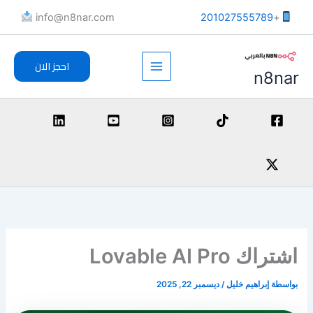
خطي
info@n8nar.com​
201027555789
+
لى
لمحتوى
احجز الان
n8nar
اشتراك Lovable AI Pro
بواسطة
إبراهيم خليل
/
ديسمبر 22, 2025