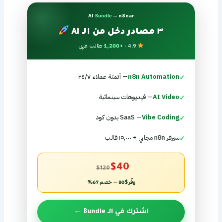
AI
Bundle
— n8nar
٣ مصادر دخل من الـ AI
4.9 ·
+1,200
طالب عربي
n8n Automation
— أتمتة عملاء ٢٤/٧
✓
AI Video
— فيديوهات سينمائية
✓
Vibe Coding
— SaaS بدون كود
✓
سيرفر n8n مجاني + ١٥,٠٠٠ قالب
✓
$40
$120
وفّر $80 — خصم 67%
اشترك في الـ Bundle ←