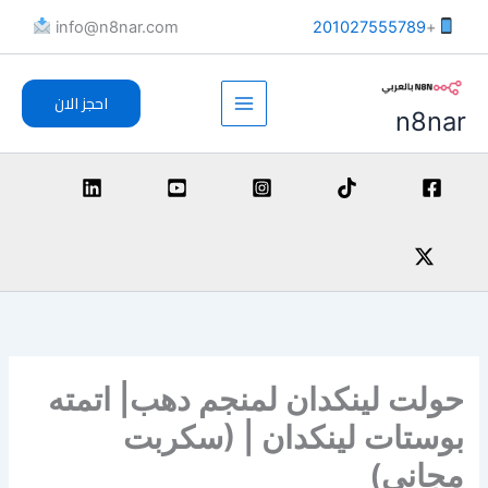
خطي
info@n8nar.com​
201027555789
+
لى
لمحتوى
احجز الان
n8nar
حولت لينكدان لمنجم دهب| اتمته
بوستات لينكدان | (سكربت
مجاني)