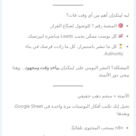
ليه لينكدإن أهم من أي وقت فات؟
المنصة رقم 1 للوصول لصنّاع القرار.
كل بوست ممكن يجيب Leads مباشرة لبيزنسك.
كل ما تنشر باستمرار، كل ما زادت فرصك في بناء
Authority.
المشكلة؟ النشر اليومي على لينكدإن
بياخد وقت ومجهود
… وهنا
ييجي دور الأتمتة.
الأتمتة = منجم دهب حقيقي
تخيل إنك تكتب أفكار البوستات مرة واحدة في Google Sheet،
وبعدها:
n8n يسحب المحتوى تلقائيًا.