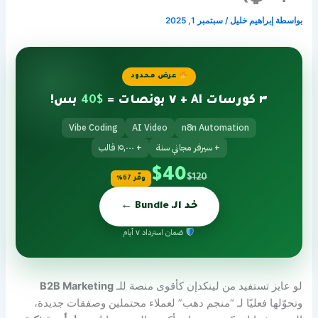
بواسطة
إبراهيم خليل
/
سبتمبر 1, 2025
عرض محدود
٣ كورسات AI + ٧ بونصات =
$40
بس!
Vibe Coding
AI Video
n8n Automation
+ سيرفر مجاني سنة
+ ١٥,٠٠٠ قالب
$40
$120
وفّر 67%
خد الـ Bundle ←
ضمان استرداد ٧ أيام
لو عايز تستفيد من لينكدإن كأقوى منصة للـ
B2B Marketing
وتحوّلها فعليًا لـ “منجم دهب” لعملاء محتملين وصفقات جديدة،