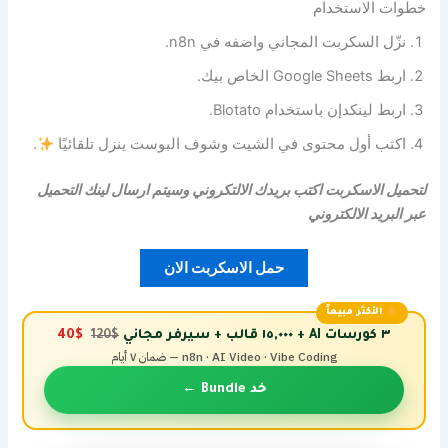
خطوات الاستخدام
نزّل السكربت المجاني واضفه في n8n.
اربط Google Sheets الخاص بيك.
اربط لينكدإن باستخدام Blotato.
اكتب أول محتوى في الشيت وشوف البوست ينزل تلقائيًا
.
لتحميل الاسكربت اكتب بريدك الالتكروني وسيتم ارسال لينك التحميل
عبر البريد الالكتروني
حمل الاسكربت الان
الأكثر مبيعاً
٣ كورسات AI + ١٥,٠٠٠ قالب + سيرفر مجاني
$120
$40
n8n · AI Video · Vibe Coding — ضمان ٧ أيام
خد Bundle ←