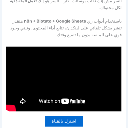
السر مش إنك تكتب بوستات أكتر… السر هو إنك
تعمل أتمتة ذكية
لكل محتواك.
باستخدام أدوات زي
n8n + Blotato + Google Sheets
هتقدر
تنشر بشكل تلقائي على لينكدإن، تتابع أداء المحتوى، وتبني وجود
قوي على المنصة بدون ما تضيع وقتك.
اشترك بالقناة