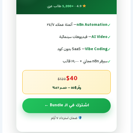
4.9 ·
+1,200
طالب عربي
n8n Automation
— أتمتة عملاء ٢٤/٧
✓
AI Video
— فيديوهات سينمائية
✓
Vibe Coding
— SaaS بدون كود
✓
سيرفر n8n مجاني + ١٥,٠٠٠ قالب
✓
$40
$120
وفّر $80 — خصم 67%
اشترك في الـ Bundle ←
ضمان استرداد ٧ أيام