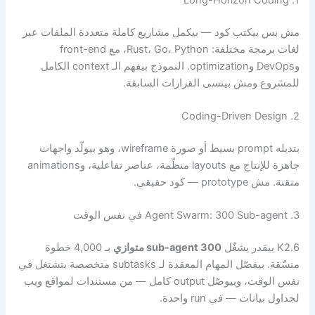
1. Long-Horizon Coding
مش بس بيكتب كود — بيكمل مشاريع كاملة متعددة الملفات عبر
لغات برمجة مختلفة: Rust، Go، Python، مع front-end
وDevOps وoptimization. النموذج بيفهم الـ context الكامل
للمشروع ومش بينسى القرارات السابقة.
2. Coding-Driven Design
بتديله prompt بسيط أو صورة wireframe، وهو بيولّد واجهات
جاهزة للإنتاج مع layouts منظّمة، عناصر تفاعلية، وanimations
متقنة. مش prototype — كود حقيقي.
3. Agent Swarm: 300 Sub-agent في نفس الوقت
K2.6 بيقدر يشغّل
300 sub-agent متوازي
بـ 4,000 خطوة
منسّقة. بيفصّل المهام المعقدة لـ subtasks متخصصة بتشتغل في
نفس الوقت، وبيوصّل output كامل — من مستندات لمواقع ويب
لجداول بيانات — في run واحدة.