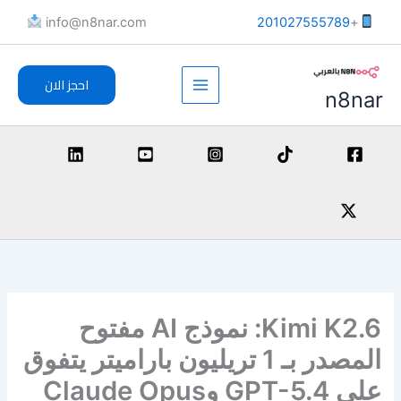
خطي
info@n8nar.com​
201027555789
+
لى
لمحتوى
احجز الان
n8nar
Kimi K2.6: نموذج AI مفتوح
المصدر بـ 1 تريليون باراميتر يتفوق
على GPT-5.4 وClaude Opus