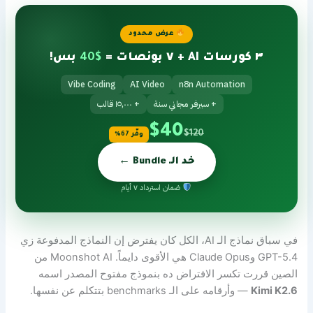
عرض محدود
٣ كورسات AI + ٧ بونصات =
$40
بس!
Vibe Coding
AI Video
n8n Automation
+ سيرفر مجاني سنة
+ ١٥,٠٠٠ قالب
$40
$120
وفّر 67%
خد الـ Bundle ←
ضمان استرداد ٧ أيام
في سباق نماذج الـ AI، الكل كان يفترض إن النماذج المدفوعة زي
GPT-5.4 وClaude Opus هي الأقوى دايماً. Moonshot AI من
الصين قررت تكسر الافتراض ده بنموذج مفتوح المصدر اسمه
Kimi K2.6
— وأرقامه على الـ benchmarks بتتكلم عن نفسها.