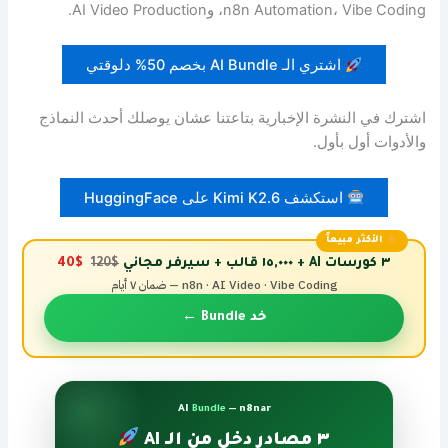
n8n Automation، Vibe Coding، وAI Video Production.
اشتري الـ AI Bundle بخصم 50% دلوقتي
اشترك في النشرة الإخبارية بتاعتنا عشان يوصلك أحدث النماذج
والأدوات أول بأول.
استكشف Kimi K2.6 على HuggingFace
الأكثر مبيعاً
٣ كورسات AI + ١٥,٠٠٠ قالب + سيرفر مجاني
$120
$40
n8n · AI Video · Vibe Coding — ضمان ٧ أيام
خد Bundle ←
AI
Bundle
— n8nar
٣ مصادر دخل من الـ AI