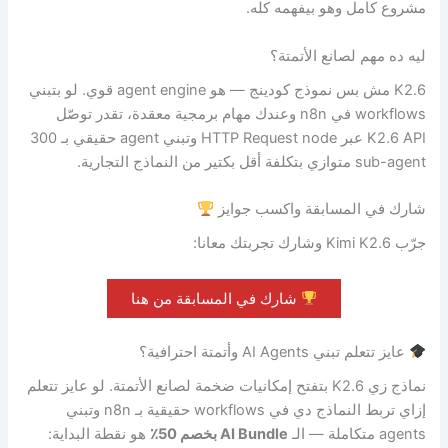
مشروع كامل وهو بيفهمه كله.
ليه ده مهم لصانع الأتمتة؟
K2.6 مش بس نموذج كودينج — هو agent engine قوي. لو بتبني
workflows في n8n وعندك مهام برمجية معقدة، تقدر توصّل
K2.6 API عبر HTTP Request node وتبني agent حقيقي بـ 300
sub-agent متوازي بتكلفة أقل بكتير من النماذج التجارية.
شارك في المسابقة واكسب جوايز
جرّب Kimi K2.6 وشارك تجربتك معانا:
شارك في المسابقة من هنا
عايز تتعلم تبني AI Agents وأتمتة احترافية؟
نماذج زي K2.6 بتفتح إمكانيات ضخمة لصانع الأتمتة. لو عايز تتعلم
إزاي تربط النماذج دي في workflows حقيقية بـ n8n وتبني
agents متكاملة — الـ
AI Bundle بخصم 50٪
هو نقطة البداية: