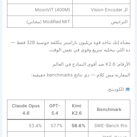
الـ Vision Encoder
MoonViT (400M)
الترخيص
Modified MIT (مجاني)
معناه إنك بتاخد قوة تريليون باراميتر بتكلفة حوسبة 32B فقط —
ده اللي بيخليه سريع وقوي في نفس الوقت.
الأرقام: K2.6 ضد أقوى النماذج في العالم
المقارنة مش كلام — دي نتائج benchmarks حقيقية:
الكودينج
Claude Opus
GPT-
Kimi
Benchmark
4.6
5.4
K2.6
53.4%
57.7%
58.6%
SWE-Bench Pro