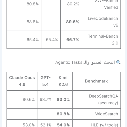
SWE-Bench
80.8%
—
80.2%
Verified
LiveCodeBench
88.8%
—
89.6%
v6
Terminal-Bench
65.4%
65.4%
66.7%
2.0
البحث العميق والـ Agentic Tasks
Claude Opus
GPT-
Kimi
Benchmark
4.6
5.4
K2.6
DeepSearchQA
80.6%
63.7%
83.0%
(accuracy)
—
—
80.8%
WideSearch
53.0%
52.1%
54.0%
HLE (w/ tools)