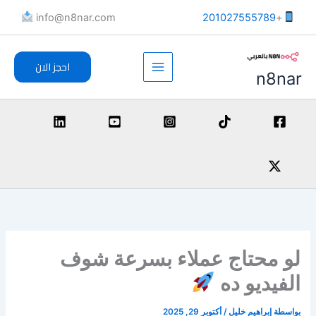
خطي
info@n8nar.com​
201027555789
+
لى
لمحتوى
احجز الان
n8nar
لو محتاج عملاء بسرعة شوف
الفيديو ده
بواسطة
إبراهيم خليل
/
أكتوبر 29, 2025