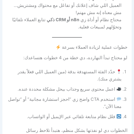
العميل اللي شاف إعلانك أو تفاعَل مع محتواك ومشتريش…
مش معناه إنه مش مهتم!
محتاج نظام أو أداة زي
n8n أو CRM ذكي
تتابع العملاء تلقائيًا
وتحوّلهم لمبيعات فعلية.
خطوات عملية لزيادة العملاء بسرعة
لو محتاج تبدأ النهارده، دي خطة من 4 خطوات هتساعدك:
حدّد الفئة المستهدفة بدقة (مين العميل اللي فعلاً يقدر
يشتري منك).
اعمل محتوى سريع وجذاب بيحل مشكلة محددة عنده.
استخدم CTA واضح زي “احجز استشارة مجانية” أو “تواصل
معنا الآن”.
فعّل نظام متابعة تلقائي عبر الإيميل أو الواتساب.
الخطوات دي لو نفذتها بشكل منظم، هتبدأ تلاحظ رسائل