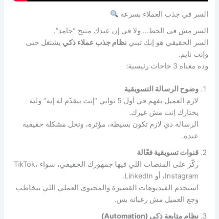
السر في جذب العملاء بسرعة
السر مش في الحظ… ولا في إن عندك منتج “جامد”.
السر الحقيقي هو إنك تبني
نظام جذب عملاء ذكي
يشتغل حتى
وإنت نايم.
وده معناه 3 حاجات رئيسية:
وضوح الرسالة التسويقية
لازم العميل يفهم في أول 5 ثواني “إنت بتقدّم له إيه” وليه
يختارك إنت مش غيرك.
الرسالة دي لازم تكون بسيطة، مؤثرة، وتحل مشكلة حقيقية
عنده.
قنوات تسويقية فعّالة
ركّز على المنصات اللي فيها جمهورك الحقيقي، سواء TikTok،
Instagram، أو LinkedIn.
استخدم الفيديوهات القصيرة والمحتوى العملي اللي بيخاطب
وجع العميل مش رغباته بس.
نظام متابعة ذكي (Automation)