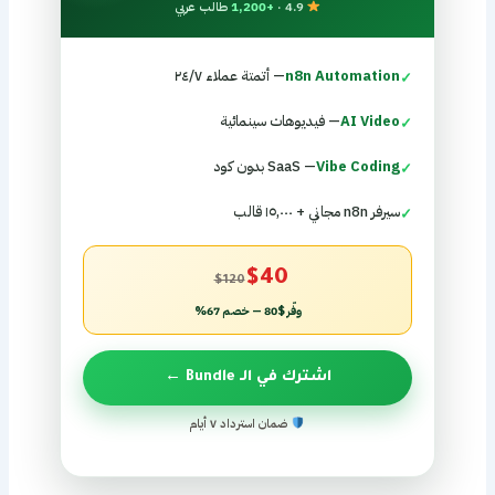
4.9 ·
+1,200
طالب عربي
n8n Automation
— أتمتة عملاء ٢٤/٧
✓
AI Video
— فيديوهات سينمائية
✓
Vibe Coding
— SaaS بدون كود
✓
سيرفر n8n مجاني + ١٥,٠٠٠ قالب
✓
$40
$120
وفّر $80 — خصم 67%
اشترك في الـ Bundle ←
ضمان استرداد ٧ أيام