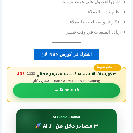
طرق الحصول على عملاء بسرعة
نظام جذب العملاء
أفكار تسويقية لجذب العملاء
زيادة المبيعات في وقت قصير
اشترك في كورس N8N الان
الأكثر مبيعاً
٣ كورسات AI + ١٥,٠٠٠ قالب + سيرفر مجاني
$120
$40
n8n · AI Video · Vibe Coding — ضمان ٧ أيام
خد Bundle ←
AI
Bundle
— n8nar
٣ مصادر دخل من الـ AI