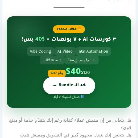
عرض محدود
٣ كورسات AI + ٧ بونصات =
$40
بس!
Vibe Coding
AI Video
n8n Automation
+ سيرفر مجاني سنة
+ ١٥,٠٠٠ قالب
$40
$120
وفّر 67%
خد الـ Bundle ←
ضمان استرداد ٧ أيام
هل بتعاني من إن مفيش عملاء كفاية رغم إنك بتقدّم خدمة أو منتج
قوي؟
هل بتحس إنك بتبذل مجهود كبير في التسويق ومفيش نتيجة