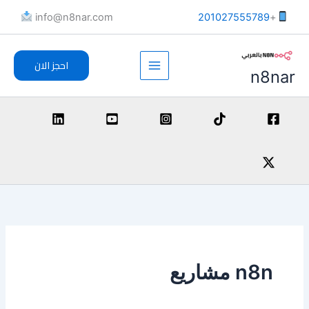
خطي
info@n8nar.com​
201027555789
+
لى
لمحتوى
احجز الان
n8nar
n8n مشاريع