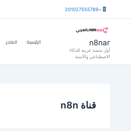
خطي
201027555789
+
لى
لمحتوى
الرئيسية
المتجر
n8nar
أول منصة عربية للذكاء
الاصطناعي والأتمتة
قناة n8n