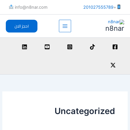
خطي
info@n8nar.com​
201027555789
+
لى
لمحتوى
احجز الان
n8nar
Uncategorized