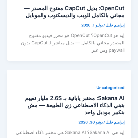
OpenCut: بديل CapCut مفتوح المصدر —
مجاني بالكامل للويب والديسكتوب والموبايل
إبراهيم خليل
/
يوليو 1, 2026
إيه هو OpenCut؟ OpenCut هو محرر فيديو مفتوح
المصدر مجاني بالكامل — بديل مباشر لـ CapCut بدون
paywall ومن غير
Uncategorized
Sakana AI: مختبر يابانية بـ $2.6 مليار تقييم
بتبني الذكاء الاصطناعي زي الطبيعة — مش
بتكبير موديل واحد
إبراهيم خليل
/
يونيو 30, 2026
إيه هي Sakana AI؟ Sakana AI هي مختبر ذكاء اصطناعي