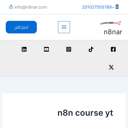
خطي
info@n8nar.com​
201027555789
+
لى
لمحتوى
احجز الان
n8nar
n8n course yt